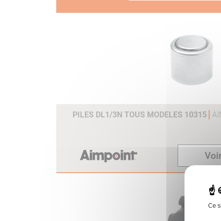
PILES DL1/3N TOUS MODELES 10315
A
Voir
Ce s