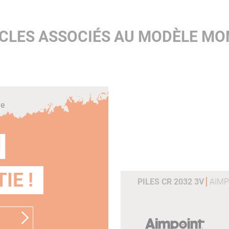
ICLES ASSOCIÉS AU MODÈLE MO
re
N
IE !
PILES CR 2032 3V
AIMP