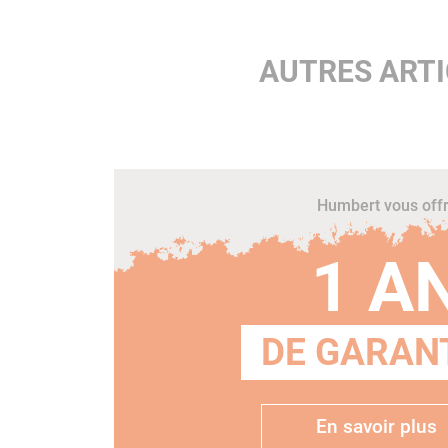
AUTRES ART
Humbert vous off
1 A
DE GARANT
En savoir plus