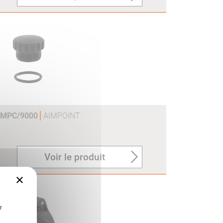
OMPC/9000
AIMPOINT
Voir le produit
×
r