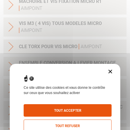
MACHOIRE ET VIS FIXATION MICRO R1
AIMPOINT
VIS M3 ( 4 VIS) TOUS MODELES MICRO
AIMPOINT
CLE TORX POUR VIS MICRO
AIMPOINT
ENSEMBLE CONVERSION A LEVIER MONTAGE
×
RAPIDE MICRO H1/H212184
AIMPOINT
BASE MICRO POUR RAIL 11 MM AVEC CLEF ET
Ce site utilise des cookies et vous donne le contrôle
VIS H1&H2&ACRO
AIMPOINT
sur ceux que vous souhaitez activer
BASE POUR H1&H2&ACRO&MICRO SAFARI AVEC
TOUT ACCEPTER
CLEF ET VIS
AIMPOINT
TOUT REFUSER
BASE MICRO DRILLING AVEC CLEF ET VIS POUR