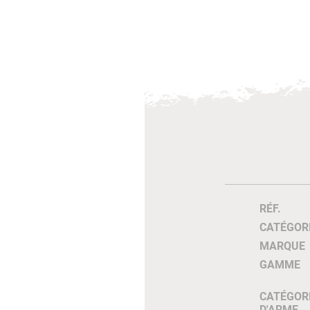
RÉF.
CATÉGOR
MARQUE
GAMME
CATÉGOR
D'ARME