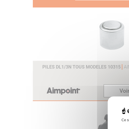
PILES DL1/3N TOUS MODELES 10315
A
Voir
Ce s