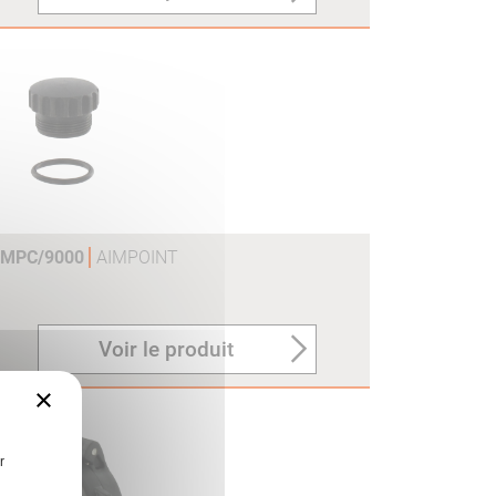
OMPC/9000
AIMPOINT
Voir le produit
×
r