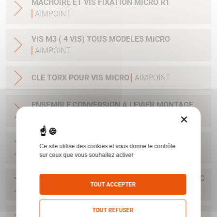
MACHOIRE ET VIS FIXATION MICRO R1
AIMPOINT
VIS M3 ( 4 VIS) TOUS MODELES MICRO
AIMPOINT
CLE TORX POUR VIS MICRO
AIMPOINT
ENSEMBLE CONVERSION A LEVIER MONTAGE
×
RAPIDE MICRO H1/H212184
AIMPOINT
BASE MICRO POUR RAIL 11 MM AVEC CLEF ET
Ce site utilise des cookies et vous donne le contrôle
VIS H1&H2&ACRO
AIMPOINT
sur ceux que vous souhaitez activer
BASE POUR H1&H2&ACRO&MICRO SAFARI AVEC
TOUT ACCEPTER
CLEF ET VIS
AIMPOINT
TOUT REFUSER
BASE MICRO DRILLING AVEC CLEF ET VIS POUR