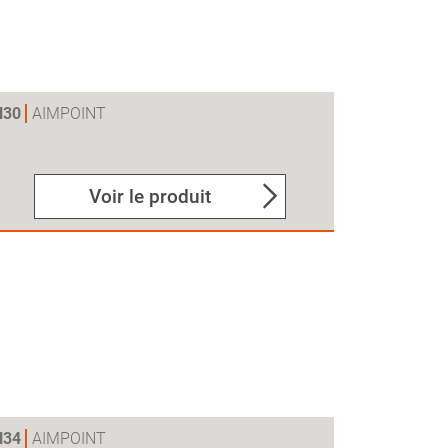
H30
AIMPOINT
Voir le produit
H34
AIMPOINT