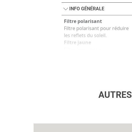
INFO GÉNÉRALE
Filtre polarisant
Filtre polarisant pour réduire
les reflets du soleil.
Filtre jaune
Filtre jaune pour
intensification du contraste.
S'adapte à l'arrière des viseurs
CompC3 et 9000.
AUTRES