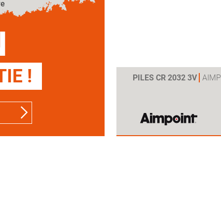
re
N
IE !
PILES CR 2032 3V
AIMP