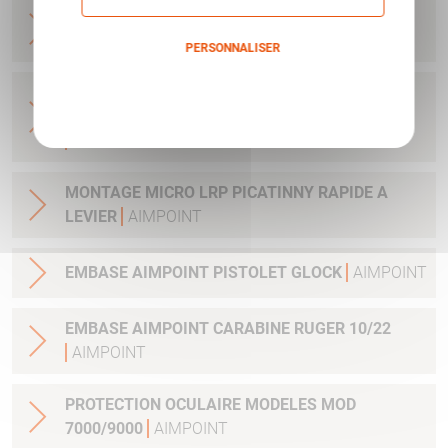
BASE MICRO BLASER R93 ET AUTRES - AVEC
CLEF ET VIS
AIMPOINT
PERSONNALISER
Politique de confidentialité
ADAPTATEUR DE MONTAGE 34MM POUR
LUNETTE AVEC TUBE 34MM H1&H2&ACRO
AIMPOINT
MONTAGE MICRO LRP PICATINNY RAPIDE A
LEVIER
AIMPOINT
EMBASE AIMPOINT PISTOLET GLOCK
AIMPOINT
EMBASE AIMPOINT CARABINE RUGER 10/22
AIMPOINT
PROTECTION OCULAIRE MODELES MOD
7000/9000
AIMPOINT