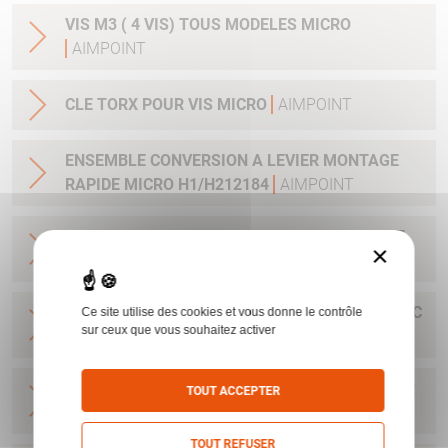
VIS M3 ( 4 VIS) TOUS MODELES MICRO
AIMPOINT
CLE TORX POUR VIS MICRO
AIMPOINT
ENSEMBLE CONVERSION A LEVIER MONTAGE
RAPIDE MICRO H1/H212184
AIMPOINT
BASE MICRO POUR RAIL 11 MM AVEC CLEF ET
×
VIS H1&H2&ACRO
AIMPOINT
BASE POUR H1&H2&ACRO&MICRO SAFARI AVEC
Ce site utilise des cookies et vous donne le contrôle
sur ceux que vous souhaitez activer
CLEF ET VIS
AIMPOINT
BASE MICRO DRILLING AVEC CLEF ET VIS POUR
TOUT ACCEPTER
H1&H2&ACRO
AIMPOINT
TOUT REFUSER