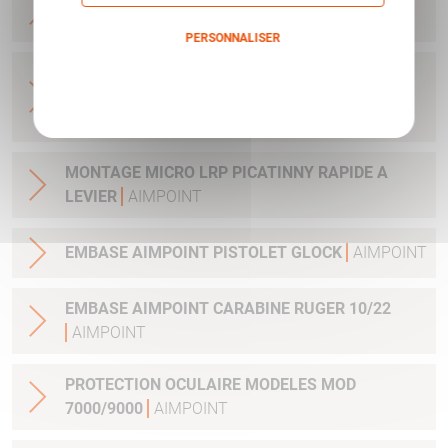
CLEF ET VIS
AIMPOINT
PERSONNALISER
ADAPTATEUR DE MONTAGE 34MM POUR
Politique de confidentialité
LUNETTE AVEC TUBE 34MM H1&H2&ACRO
AIMPOINT
MONTAGE MICRO LRP PICATINNY RAPIDE A
LEVIER
AIMPOINT
EMBASE AIMPOINT PISTOLET GLOCK
AIMPOINT
EMBASE AIMPOINT CARABINE RUGER 10/22
AIMPOINT
PROTECTION OCULAIRE MODELES MOD
7000/9000
AIMPOINT