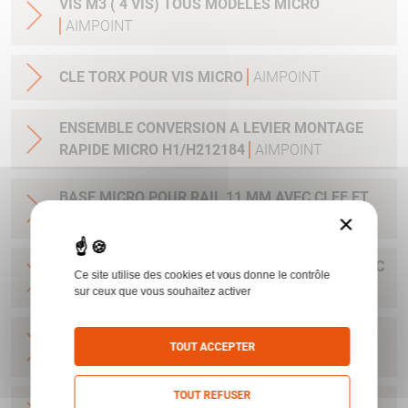
VIS M3 ( 4 VIS) TOUS MODELES MICRO
AIMPOINT
CLE TORX POUR VIS MICRO
AIMPOINT
ENSEMBLE CONVERSION A LEVIER MONTAGE
RAPIDE MICRO H1/H212184
AIMPOINT
BASE MICRO POUR RAIL 11 MM AVEC CLEF ET
×
VIS H1&H2&ACRO
AIMPOINT
BASE POUR H1&H2&ACRO&MICRO SAFARI AVEC
Ce site utilise des cookies et vous donne le contrôle
CLEF ET VIS
AIMPOINT
sur ceux que vous souhaitez activer
BASE MICRO DRILLING AVEC CLEF ET VIS POUR
TOUT ACCEPTER
H1&H2&ACRO
AIMPOINT
TOUT REFUSER
BASE MICRO BLASER R93 ET AUTRES - AVEC