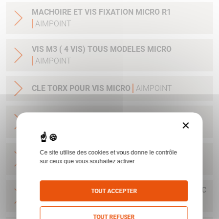
MACHOIRE ET VIS FIXATION MICRO R1
AIMPOINT
VIS M3 ( 4 VIS) TOUS MODELES MICRO
AIMPOINT
CLE TORX POUR VIS MICRO
AIMPOINT
ENSEMBLE CONVERSION A LEVIER MONTAGE
×
RAPIDE MICRO H1/H212184
AIMPOINT
BASE MICRO POUR RAIL 11 MM AVEC CLEF ET
Ce site utilise des cookies et vous donne le contrôle
sur ceux que vous souhaitez activer
VIS H1&H2&ACRO
AIMPOINT
BASE POUR H1&H2&ACRO&MICRO SAFARI AVEC
TOUT ACCEPTER
CLEF ET VIS
AIMPOINT
TOUT REFUSER