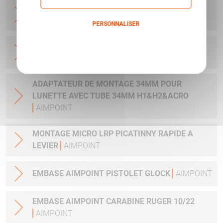
BASE MICRO DRILLING AVEC CLEF ET VIS POUR
H1&H2&ACRO
AIMPOINT
PERSONNALISER
Politique de confidentialité
BASE MICRO BLASER R93 ET AUTRES - AVEC
CLEF ET VIS
AIMPOINT
ADAPTATEUR DE MONTAGE 34MM POUR
LUNETTE AVEC TUBE 34MM H1&H2&ACRO
AIMPOINT
MONTAGE MICRO LRP PICATINNY RAPIDE A
LEVIER
AIMPOINT
EMBASE AIMPOINT PISTOLET GLOCK
AIMPOINT
EMBASE AIMPOINT CARABINE RUGER 10/22
AIMPOINT