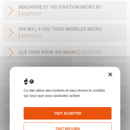
MACHOIRE ET VIS FIXATION MICRO R1
AIMPOINT
VIS M3 ( 4 VIS) TOUS MODELES MICRO
AIMPOINT
CLE TORX POUR VIS MICRO
AIMPOINT
ENSEMBLE CONVERSION A LEVIER MONTAGE
×
RAPIDE MICRO H1/H212184
AIMPOINT
BASE MICRO POUR RAIL 11 MM AVEC CLEF ET
Ce site utilise des cookies et vous donne le contrôle
sur ceux que vous souhaitez activer
VIS H1&H2&ACRO
AIMPOINT
BASE POUR H1&H2&ACRO&MICRO SAFARI AVEC
TOUT ACCEPTER
CLEF ET VIS
AIMPOINT
TOUT REFUSER