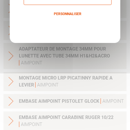
BASE MICRO DRILLING AVEC CLEF ET VIS POUR
H1&H2&ACRO
AIMPOINT
PERSONNALISER
Politique de confidentialité
BASE MICRO BLASER R93 ET AUTRES - AVEC
CLEF ET VIS
AIMPOINT
ADAPTATEUR DE MONTAGE 34MM POUR
LUNETTE AVEC TUBE 34MM H1&H2&ACRO
AIMPOINT
MONTAGE MICRO LRP PICATINNY RAPIDE A
LEVIER
AIMPOINT
EMBASE AIMPOINT PISTOLET GLOCK
AIMPOINT
EMBASE AIMPOINT CARABINE RUGER 10/22
AIMPOINT