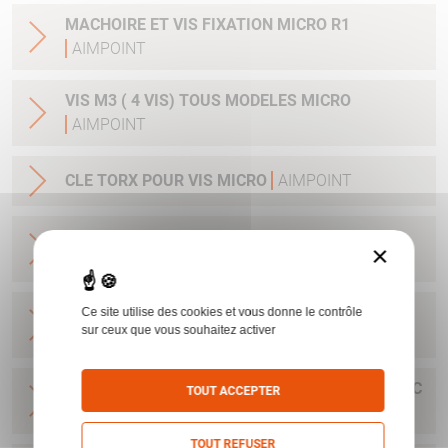
MACHOIRE ET VIS FIXATION MICRO R1
AIMPOINT
VIS M3 ( 4 VIS) TOUS MODELES MICRO
AIMPOINT
CLE TORX POUR VIS MICRO
AIMPOINT
ENSEMBLE CONVERSION A LEVIER MONTAGE
×
RAPIDE MICRO H1/H212184
AIMPOINT
BASE MICRO POUR RAIL 11 MM AVEC CLEF ET
Ce site utilise des cookies et vous donne le contrôle
sur ceux que vous souhaitez activer
VIS H1&H2&ACRO
AIMPOINT
BASE POUR H1&H2&ACRO&MICRO SAFARI AVEC
TOUT ACCEPTER
CLEF ET VIS
AIMPOINT
TOUT REFUSER