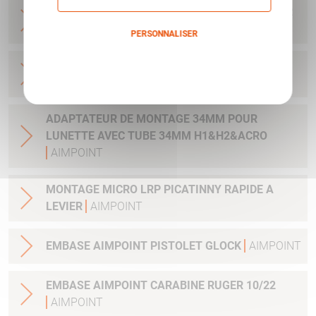
BASE MICRO DRILLING AVEC CLEF ET VIS POUR
H1&H2&ACRO
AIMPOINT
PERSONNALISER
Politique de confidentialité
BASE MICRO BLASER R93 ET AUTRES - AVEC
CLEF ET VIS
AIMPOINT
ADAPTATEUR DE MONTAGE 34MM POUR
LUNETTE AVEC TUBE 34MM H1&H2&ACRO
AIMPOINT
MONTAGE MICRO LRP PICATINNY RAPIDE A
LEVIER
AIMPOINT
EMBASE AIMPOINT PISTOLET GLOCK
AIMPOINT
EMBASE AIMPOINT CARABINE RUGER 10/22
AIMPOINT