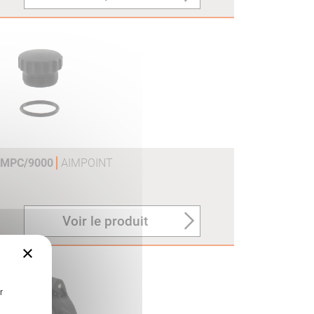
OMPC/9000
AIMPOINT
Voir le produit
×
r