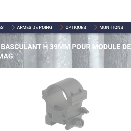
ES
ARMES DE POING
OPTIQUES
MUNITIONS
T BASCULANT H 39MM POUR MODULE DE
MAG