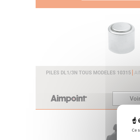
PILES DL1/3N TOUS MODELES 10315
A
Voir
Ce s