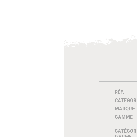
RÉF.
CATÉGOR
MARQUE
GAMME
CATÉGOR
D'ARME