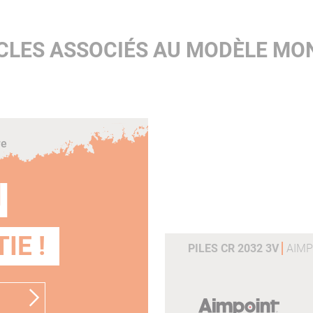
CLES ASSOCIÉS AU MODÈLE M
re
N
IE !
PILES CR 2032 3V
AIMP