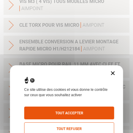
VIS M3 ( 4 VIS) TOUS MODELES MICRO
AIMPOINT
CLE TORX POUR VIS MICRO
AIMPOINT
ENSEMBLE CONVERSION A LEVIER MONTAGE
RAPIDE MICRO H1/H212184
AIMPOINT
BASE MICRO POUR RAIL 11 MM AVEC CLEF ET
×
VIS H1&H2&ACRO
AIMPOINT
BASE POUR H1&H2&ACRO&MICRO SAFARI AVEC
Ce site utilise des cookies et vous donne le contrôle
CLEF ET VIS
AIMPOINT
sur ceux que vous souhaitez activer
BASE MICRO DRILLING AVEC CLEF ET VIS POUR
TOUT ACCEPTER
H1&H2&ACRO
AIMPOINT
TOUT REFUSER
BASE MICRO BLASER R93 ET AUTRES - AVEC