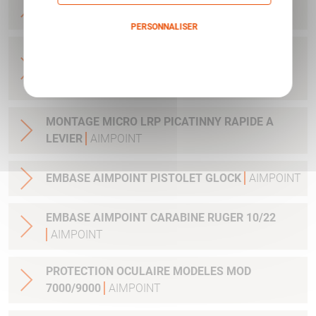
CLEF ET VIS
AIMPOINT
PERSONNALISER
ADAPTATEUR DE MONTAGE 34MM POUR
Politique de confidentialité
LUNETTE AVEC TUBE 34MM H1&H2&ACRO
AIMPOINT
MONTAGE MICRO LRP PICATINNY RAPIDE A
LEVIER
AIMPOINT
EMBASE AIMPOINT PISTOLET GLOCK
AIMPOINT
EMBASE AIMPOINT CARABINE RUGER 10/22
AIMPOINT
PROTECTION OCULAIRE MODELES MOD
7000/9000
AIMPOINT