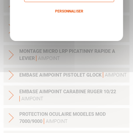
CLEF ET VIS
AIMPOINT
PERSONNALISER
ADAPTATEUR DE MONTAGE 34MM POUR
Politique de confidentialité
LUNETTE AVEC TUBE 34MM H1&H2&ACRO
AIMPOINT
MONTAGE MICRO LRP PICATINNY RAPIDE A
LEVIER
AIMPOINT
EMBASE AIMPOINT PISTOLET GLOCK
AIMPOINT
EMBASE AIMPOINT CARABINE RUGER 10/22
AIMPOINT
PROTECTION OCULAIRE MODELES MOD
7000/9000
AIMPOINT