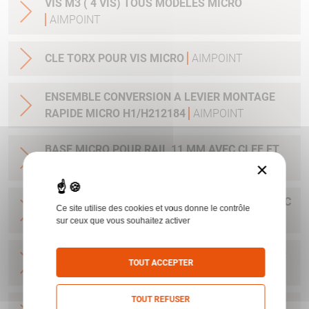
VIS M3 ( 4 VIS) TOUS MODELES MICRO
AIMPOINT
CLE TORX POUR VIS MICRO
AIMPOINT
ENSEMBLE CONVERSION A LEVIER MONTAGE
RAPIDE MICRO H1/H212184
AIMPOINT
BASE MICRO POUR RAIL 11 MM AVEC CLEF ET
×
VIS H1&H2&ACRO
AIMPOINT
BASE POUR H1&H2&ACRO&MICRO SAFARI AVEC
Ce site utilise des cookies et vous donne le contrôle
CLEF ET VIS
AIMPOINT
sur ceux que vous souhaitez activer
BASE MICRO DRILLING AVEC CLEF ET VIS POUR
TOUT ACCEPTER
H1&H2&ACRO
AIMPOINT
TOUT REFUSER
BASE MICRO BLASER R93 ET AUTRES - AVEC