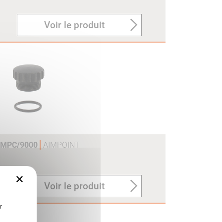
Voir le produit
OMPC/9000
AIMPOINT
×
Voir le produit
r