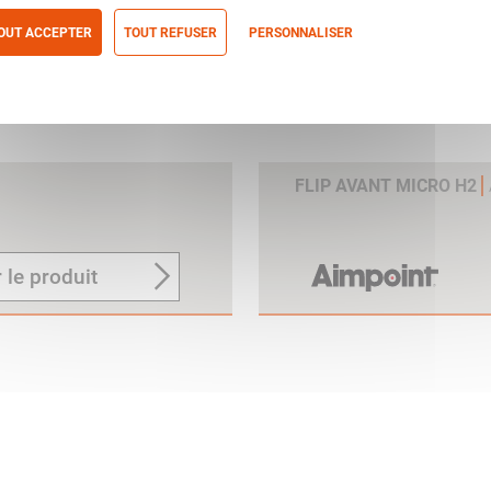
OUT ACCEPTER
TOUT REFUSER
PERSONNALISER
itique de confidentialité
FLIP AVANT MICRO H2
 le produit