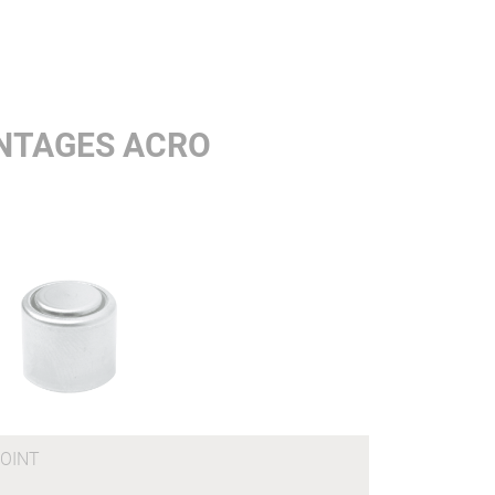
ONTAGES ACRO
OINT