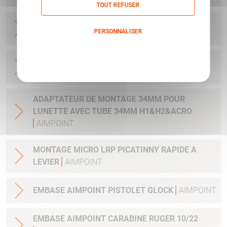
TOUT REFUSER
BASE MICRO DRILLING AVEC CLEF ET VIS POUR
PERSONNALISER
H1&H2&ACRO
AIMPOINT
Politique de confidentialité
BASE MICRO BLASER R93 ET AUTRES - AVEC
CLEF ET VIS
AIMPOINT
ADAPTATEUR DE MONTAGE 34MM POUR
LUNETTE AVEC TUBE 34MM H1&H2&ACRO
AIMPOINT
MONTAGE MICRO LRP PICATINNY RAPIDE A
LEVIER
AIMPOINT
EMBASE AIMPOINT PISTOLET GLOCK
AIMPOINT
EMBASE AIMPOINT CARABINE RUGER 10/22