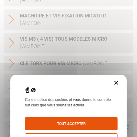
MACHOIRE ET VIS FIXATION MICRO R1
AIMPOINT
VIS M3 ( 4 VIS) TOUS MODELES MICRO
AIMPOINT
CLE TORX POUR VIS MICRO
AIMPOINT
×
ENSEMBLE CONVERSION A LEVIER MONTAGE
RAPIDE MICRO H1/H212184
AIMPOINT
Ce site utilise des cookies et vous donne le contrôle
BASE MICRO POUR RAIL 11 MM AVEC CLEF ET
sur ceux que vous souhaitez activer
VIS H1&H2&ACRO
AIMPOINT
TOUT ACCEPTER
BASE POUR H1&H2&ACRO&MICRO SAFARI AVEC
CLEF ET VIS
AIMPOINT