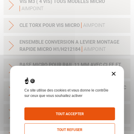
VIS M3 ( 4 VIS) TOUS MODELES MICRO
AIMPOINT
CLE TORX POUR VIS MICRO
AIMPOINT
ENSEMBLE CONVERSION A LEVIER MONTAGE
RAPIDE MICRO H1/H212184
AIMPOINT
BASE MICRO POUR RAIL 11 MM AVEC CLEF ET
×
VIS H1&H2&ACRO
AIMPOINT
BASE POUR H1&H2&ACRO&MICRO SAFARI AVEC
Ce site utilise des cookies et vous donne le contrôle
CLEF ET VIS
AIMPOINT
sur ceux que vous souhaitez activer
BASE MICRO DRILLING AVEC CLEF ET VIS POUR
TOUT ACCEPTER
H1&H2&ACRO
AIMPOINT
TOUT REFUSER
BASE MICRO BLASER R93 ET AUTRES - AVEC