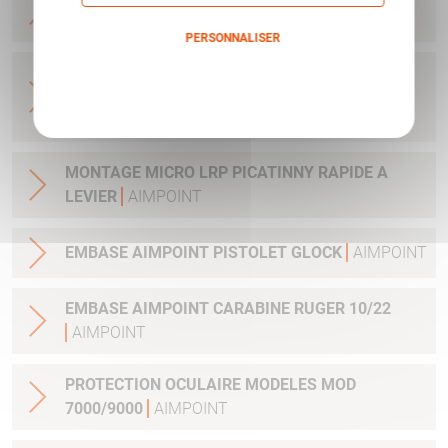
CLEF ET VIS
AIMPOINT
PERSONNALISER
ADAPTATEUR DE MONTAGE 34MM POUR
Politique de confidentialité
LUNETTE AVEC TUBE 34MM H1&H2&ACRO
AIMPOINT
MONTAGE MICRO LRP PICATINNY RAPIDE A
LEVIER
AIMPOINT
EMBASE AIMPOINT PISTOLET GLOCK
AIMPOINT
EMBASE AIMPOINT CARABINE RUGER 10/22
AIMPOINT
PROTECTION OCULAIRE MODELES MOD
7000/9000
AIMPOINT