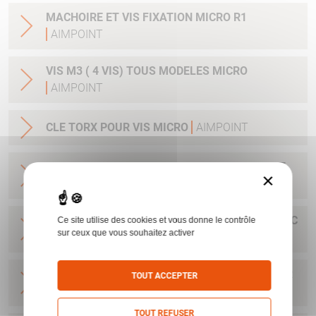
MACHOIRE ET VIS FIXATION MICRO R1
AIMPOINT
VIS M3 ( 4 VIS) TOUS MODELES MICRO
AIMPOINT
CLE TORX POUR VIS MICRO
AIMPOINT
BASE MICRO POUR RAIL 11 MM AVEC CLEF ET
×
VIS H1&H2&ACRO
AIMPOINT
BASE POUR H1&H2&ACRO&MICRO SAFARI AVEC
Ce site utilise des cookies et vous donne le contrôle
sur ceux que vous souhaitez activer
CLEF ET VIS
AIMPOINT
BASE MICRO DRILLING AVEC CLEF ET VIS POUR
TOUT ACCEPTER
H1&H2&ACRO
AIMPOINT
TOUT REFUSER