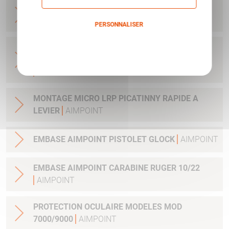
BASE MICRO BLASER R93 ET AUTRES - AVEC
CLEF ET VIS
AIMPOINT
PERSONNALISER
Politique de confidentialité
ADAPTATEUR DE MONTAGE 34MM POUR
LUNETTE AVEC TUBE 34MM H1&H2&ACRO
AIMPOINT
MONTAGE MICRO LRP PICATINNY RAPIDE A
LEVIER
AIMPOINT
EMBASE AIMPOINT PISTOLET GLOCK
AIMPOINT
EMBASE AIMPOINT CARABINE RUGER 10/22
AIMPOINT
PROTECTION OCULAIRE MODELES MOD
7000/9000
AIMPOINT