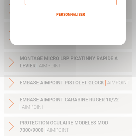
BASE MICRO BLASER R93 ET AUTRES - AVEC
CLEF ET VIS
AIMPOINT
PERSONNALISER
Politique de confidentialité
ADAPTATEUR DE MONTAGE 34MM POUR
LUNETTE AVEC TUBE 34MM H1&H2&ACRO
AIMPOINT
MONTAGE MICRO LRP PICATINNY RAPIDE A
LEVIER
AIMPOINT
EMBASE AIMPOINT PISTOLET GLOCK
AIMPOINT
EMBASE AIMPOINT CARABINE RUGER 10/22
AIMPOINT
PROTECTION OCULAIRE MODELES MOD
7000/9000
AIMPOINT