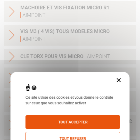
MACHOIRE ET VIS FIXATION MICRO R1
AIMPOINT
VIS M3 ( 4 VIS) TOUS MODELES MICRO
AIMPOINT
CLE TORX POUR VIS MICRO
AIMPOINT
ENSEMBLE CONVERSION A LEVIER MONTAGE
×
RAPIDE MICRO H1/H212184
AIMPOINT
BASE MICRO POUR RAIL 11 MM AVEC CLEF ET
Ce site utilise des cookies et vous donne le contrôle
sur ceux que vous souhaitez activer
VIS H1&H2&ACRO
AIMPOINT
BASE POUR H1&H2&ACRO&MICRO SAFARI AVEC
TOUT ACCEPTER
CLEF ET VIS
AIMPOINT
TOUT REFUSER