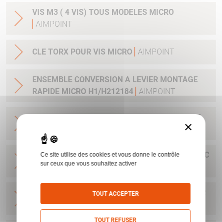
VIS M3 ( 4 VIS) TOUS MODELES MICRO
AIMPOINT
CLE TORX POUR VIS MICRO
AIMPOINT
ENSEMBLE CONVERSION A LEVIER MONTAGE
RAPIDE MICRO H1/H212184
AIMPOINT
BASE MICRO POUR RAIL 11 MM AVEC CLEF ET
×
VIS H1&H2&ACRO
AIMPOINT
BASE POUR H1&H2&ACRO&MICRO SAFARI AVEC
Ce site utilise des cookies et vous donne le contrôle
sur ceux que vous souhaitez activer
CLEF ET VIS
AIMPOINT
BASE MICRO DRILLING AVEC CLEF ET VIS POUR
TOUT ACCEPTER
H1&H2&ACRO
AIMPOINT
TOUT REFUSER