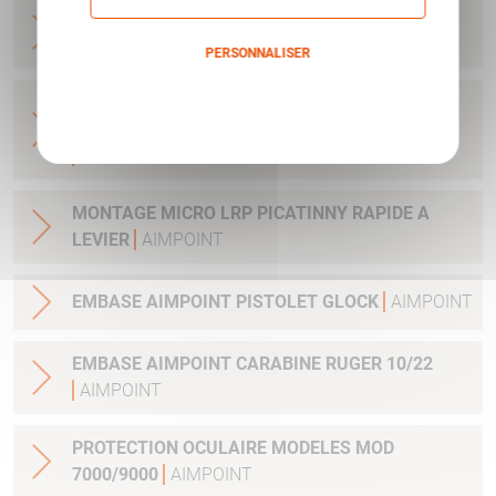
BASE MICRO BLASER R93 ET AUTRES - AVEC
CLEF ET VIS
AIMPOINT
PERSONNALISER
Politique de confidentialité
ADAPTATEUR DE MONTAGE 34MM POUR
LUNETTE AVEC TUBE 34MM H1&H2&ACRO
AIMPOINT
MONTAGE MICRO LRP PICATINNY RAPIDE A
LEVIER
AIMPOINT
EMBASE AIMPOINT PISTOLET GLOCK
AIMPOINT
EMBASE AIMPOINT CARABINE RUGER 10/22
AIMPOINT
PROTECTION OCULAIRE MODELES MOD
7000/9000
AIMPOINT