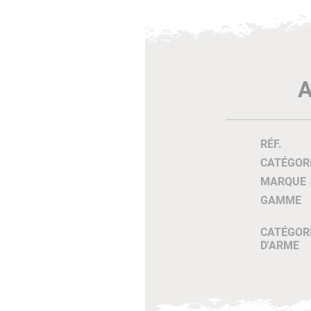
A
RÉF.
CATÉGOR
MARQUE
GAMME
CATÉGOR
D'ARME