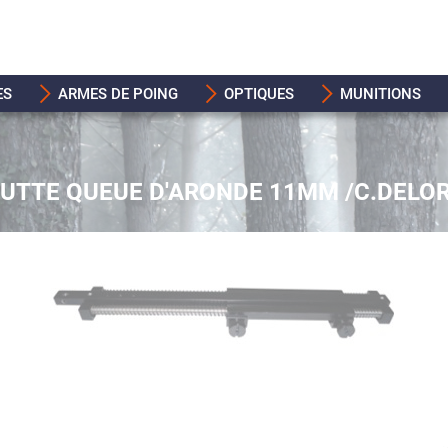
ES
ARMES DE POING
OPTIQUES
MUNITIONS
UTTE QUEUE D'ARONDE 11MM /C.DELO