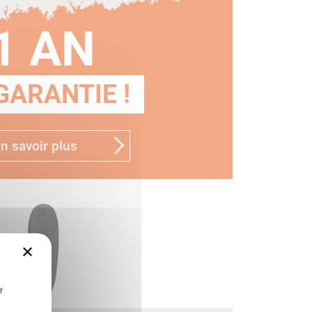
1 AN
GARANTIE !
n savoir plus
×
r