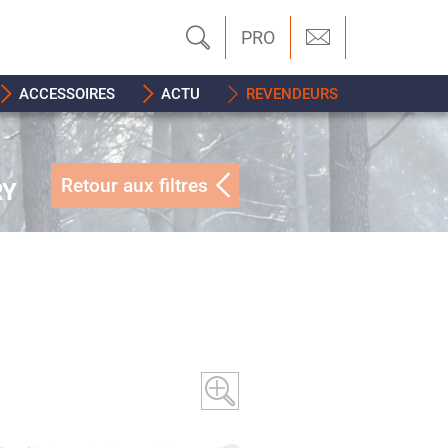
PRO
ACCESSOIRES
ACTU
REVENDEURS
Retour aux filtres
RY