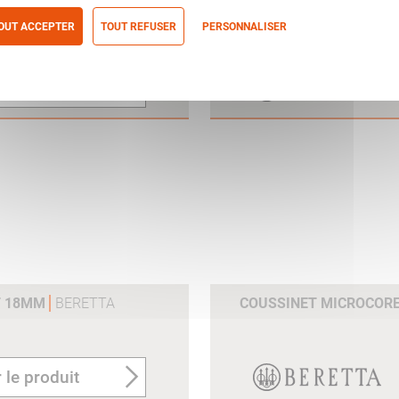
 28MM
BERETTA
COUSSINET MICROCOR
OUT ACCEPTER
TOUT REFUSER
PERSONNALISER
itique de confidentialité
 le produit
T 18MM
BERETTA
COUSSINET MICROCOR
 le produit