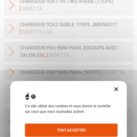
CHARGEUR 92A1-90 TWO 9PARA (17CPS)
BERETTA
CHARGEUR 92A3 SABLE 17CPS JMM9A317
BERETTA USA
CHARGEUR PX4 9MM PARA 20COUPS AVEC
TALON XXL
BERETTA
CHARGEUR CX4 9MM PARA (30CPS)
BERETTA
×
CHARGEUR NANO 9PARA/6CPS UD5A0910
BERETTA USA
Ce site utilise des cookies et vous donne le contrôle
sur ceux que vous souhaitez activer
CHARGEUR NANO 9PARA/8CPS E00635
BERETTA USA
TOUT ACCEPTER
CHARGEUR PX4 SUBCOMPACT 9X21 AVEC