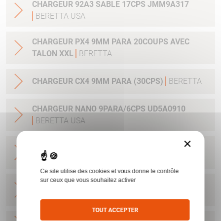
CHARGEUR 92A3 SABLE 17CPS JMM9A317
BERETTA USA
CHARGEUR PX4 9MM PARA 20COUPS AVEC
TALON XXL
BERETTA
CHARGEUR CX4 9MM PARA (30CPS)
BERETTA
CHARGEUR NANO 9PARA/6CPS UD5A0910
BERETTA USA
×
CHARGEUR NANO 9PARA/8CPS E00635
BERETTA USA
Ce site utilise des cookies et vous donne le contrôle
sur ceux que vous souhaitez activer
CHARGEUR PX4 SUBCOMPACT 9X21 AVEC
EXTENSION
BERETTA
TOUT ACCEPTER