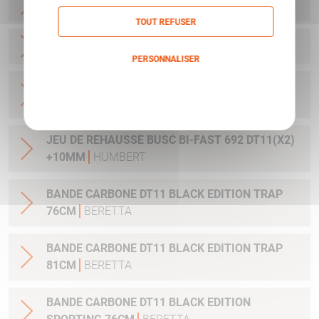
CHARGEUR PX4 DUTY CAL45 9CPS
BERETTA
TOUT REFUSER
CHARGEUR PX4 DUTY CAL45 10CPS
BERETTA
PERSONNALISER
CONTREPOID(X2) 15GR (CANON) DT11-S692
Politique de confidentialité
BLACK EDITION-S694
BERETTA
JEU DE REHAUSSE BUSC BI-FAST 692 DT11(X2)
+10MM
HUMBERT
BANDE CARBONE DT11 BLACK EDITION TRAP
76CM
BERETTA
BANDE CARBONE DT11 BLACK EDITION TRAP
81CM
BERETTA
BANDE CARBONE DT11 BLACK EDITION