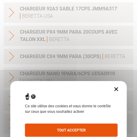
CHARGEUR 92A3 SABLE 17CPS JMM9A317
BERETTA USA
CHARGEUR PX4 9MM PARA 20COUPS AVEC
TALON XXL
BERETTA
CHARGEUR CX4 9MM PARA (30CPS)
BERETTA
CHARGEUR NANO 9PARA/6CPS UD5A0910
BERETTA USA
×
CHARGEUR NANO 9PARA/8CPS E00635
BERETTA USA
Ce site utilise des cookies et vous donne le contrôle
sur ceux que vous souhaitez activer
CHARGEUR PX4 SUBCOMPACT 9X21 AVEC
EXTENSION
BERETTA
TOUT ACCEPTER