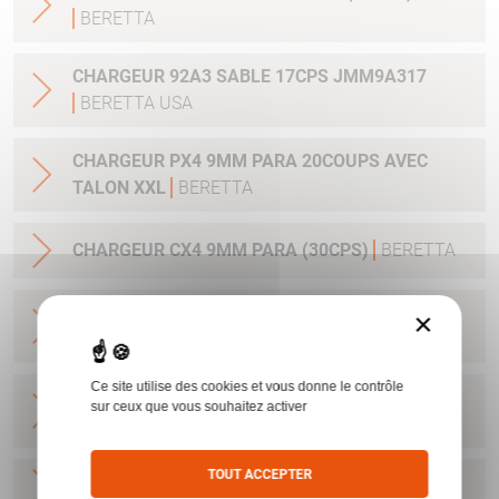
BERETTA
CHARGEUR 92A3 SABLE 17CPS JMM9A317
BERETTA USA
CHARGEUR PX4 9MM PARA 20COUPS AVEC
TALON XXL
BERETTA
CHARGEUR CX4 9MM PARA (30CPS)
BERETTA
CHARGEUR NANO 9PARA/6CPS UD5A0910
×
BERETTA USA
Ce site utilise des cookies et vous donne le contrôle
CHARGEUR NANO 9PARA/8CPS E00635
sur ceux que vous souhaitez activer
BERETTA USA
TOUT ACCEPTER
CHARGEUR PX4 DUTY CAL45 9CPS
BERETTA