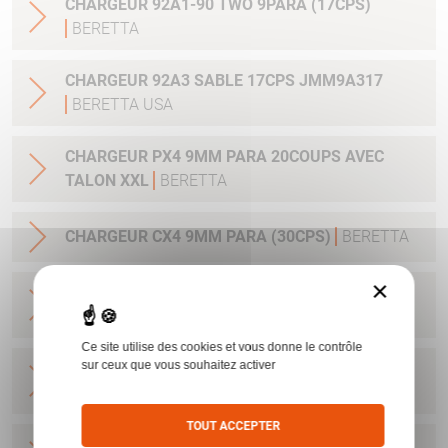
CHARGEUR 92A1-90 TWO 9PARA (17CPS)
BERETTA
CHARGEUR 92A3 SABLE 17CPS JMM9A317
BERETTA USA
CHARGEUR PX4 9MM PARA 20COUPS AVEC
TALON XXL
BERETTA
CHARGEUR CX4 9MM PARA (30CPS)
BERETTA
×
CHARGEUR NANO 9PARA/6CPS UD5A0910
BERETTA USA
Ce site utilise des cookies et vous donne le contrôle
sur ceux que vous souhaitez activer
CHARGEUR NANO 9PARA/8CPS E00635
BERETTA USA
TOUT ACCEPTER
CHARGEUR PX4 SUBCOMPACT 9X21 AVEC