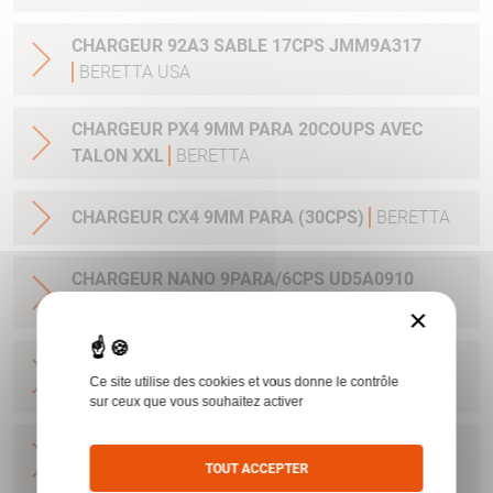
CHARGEUR 92A3 SABLE 17CPS JMM9A317
BERETTA USA
CHARGEUR PX4 9MM PARA 20COUPS AVEC
TALON XXL
BERETTA
CHARGEUR CX4 9MM PARA (30CPS)
BERETTA
CHARGEUR NANO 9PARA/6CPS UD5A0910
BERETTA USA
×
CHARGEUR NANO 9PARA/8CPS E00635
Ce site utilise des cookies et vous donne le contrôle
BERETTA USA
sur ceux que vous souhaitez activer
CHARGEUR PX4 SUBCOMPACT 9X21 AVEC
TOUT ACCEPTER
EXTENSION
BERETTA