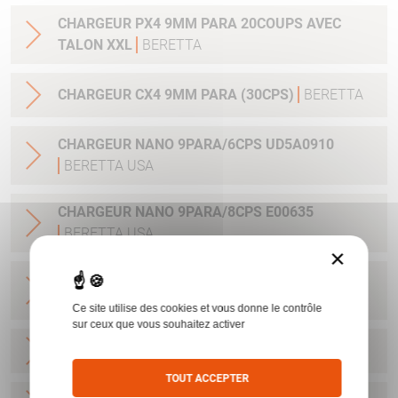
CHARGEUR PX4 9MM PARA 20COUPS AVEC
TALON XXL
BERETTA
CHARGEUR CX4 9MM PARA (30CPS)
BERETTA
CHARGEUR NANO 9PARA/6CPS UD5A0910
BERETTA USA
CHARGEUR NANO 9PARA/8CPS E00635
BERETTA USA
×
CHARGEUR PX4 SUBCOMPACT 9X21 AVEC
EXTENSION
BERETTA
Ce site utilise des cookies et vous donne le contrôle
sur ceux que vous souhaitez activer
CHARGEUR PX4 DUTY CAL45 9CPS
BERETTA
TOUT ACCEPTER