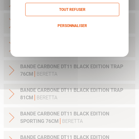
CHARGEUR PX4 DUTY CAL45 10CPS
BERETTA
TOUT REFUSER
CONTREPOID(X2) 15GR (CANON) DT11-S692
PERSONNALISER
BLACK EDITION-S694
BERETTA
Politique de confidentialité
JEU DE REHAUSSE BUSC BI-FAST 692 DT11(X2)
+10MM
HUMBERT
BANDE CARBONE DT11 BLACK EDITION TRAP
76CM
BERETTA
BANDE CARBONE DT11 BLACK EDITION TRAP
81CM
BERETTA
BANDE CARBONE DT11 BLACK EDITION
SPORTING 76CM
BERETTA
BANDE CARBONE DT11 BLACK EDITION