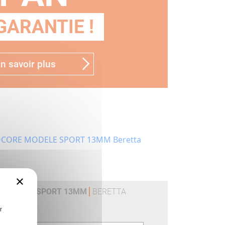
GARANTIE !
n savoir plus
×
E MODELE SPORT 13MM
BERETTA
r