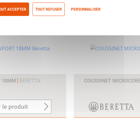
 le produit
OUT ACCEPTER
TOUT REFUSER
PERSONNALISER
itique de confidentialité
T 18MM
BERETTA
COUSSINET MICROCOR
 le produit