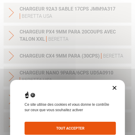
CHARGEUR 92A3 SABLE 17CPS JMM9A317
BERETTA USA
CHARGEUR PX4 9MM PARA 20COUPS AVEC
TALON XXL
BERETTA
CHARGEUR CX4 9MM PARA (30CPS)
BERETTA
CHARGEUR NANO 9PARA/6CPS UD5A0910
BERETTA USA
×
CHARGEUR NANO 9PARA/8CPS E00635
BERETTA USA
Ce site utilise des cookies et vous donne le contrôle
sur ceux que vous souhaitez activer
CHARGEUR PX4 SUBCOMPACT 9X21 AVEC
EXTENSION
BERETTA
TOUT ACCEPTER