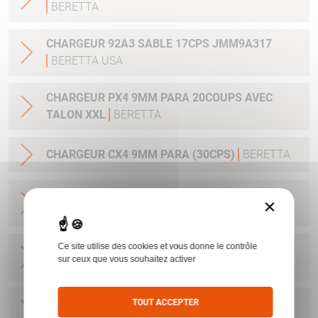
BERETTA
CHARGEUR 92A3 SABLE 17CPS JMM9A317
BERETTA USA
CHARGEUR PX4 9MM PARA 20COUPS AVEC
TALON XXL
BERETTA
CHARGEUR CX4 9MM PARA (30CPS)
BERETTA
CHARGEUR NANO 9PARA/6CPS UD5A0910
×
BERETTA USA
Ce site utilise des cookies et vous donne le contrôle
CHARGEUR NANO 9PARA/8CPS E00635
sur ceux que vous souhaitez activer
BERETTA USA
CHARGEUR PX4 SUBCOMPACT 9X21 AVEC
TOUT ACCEPTER