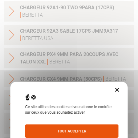
CHARGEUR 92A1-90 TWO 9PARA (17CPS)
BERETTA
CHARGEUR 92A3 SABLE 17CPS JMM9A317
BERETTA USA
CHARGEUR PX4 9MM PARA 20COUPS AVEC
TALON XXL
BERETTA
CHARGEUR CX4 9MM PARA (30CPS)
BERETTA
×
CHARGEUR NANO 9PARA/6CPS UD5A0910
BERETTA USA
Ce site utilise des cookies et vous donne le contrôle
sur ceux que vous souhaitez activer
CHARGEUR NANO 9PARA/8CPS E00635
BERETTA USA
TOUT ACCEPTER