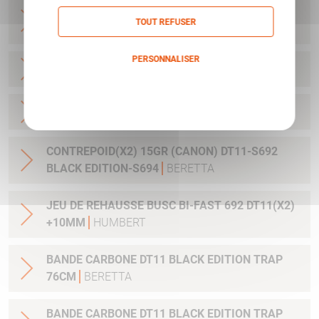
CHARGEUR PX4 SUBCOMPACT 9X21 AVEC
TOUT REFUSER
EXTENSION
BERETTA
PERSONNALISER
CHARGEUR PX4 DUTY CAL45 9CPS
BERETTA
Politique de confidentialité
CHARGEUR PX4 DUTY CAL45 10CPS
BERETTA
CONTREPOID(X2) 15GR (CANON) DT11-S692
BLACK EDITION-S694
BERETTA
JEU DE REHAUSSE BUSC BI-FAST 692 DT11(X2)
+10MM
HUMBERT
BANDE CARBONE DT11 BLACK EDITION TRAP
76CM
BERETTA
BANDE CARBONE DT11 BLACK EDITION TRAP