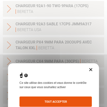
CHARGEUR 92A1-90 TWO 9PARA (17CPS)
BERETTA
CHARGEUR 92A3 SABLE 17CPS JMM9A317
BERETTA USA
CHARGEUR PX4 9MM PARA 20COUPS AVEC
TALON XXL
BERETTA
CHARGEUR CX4 9MM PARA (30CPS)
BERETTA
×
CHARGEUR NANO 9PARA/6CPS UD5A0910
BERETTA USA
Ce site utilise des cookies et vous donne le contrôle
sur ceux que vous souhaitez activer
CHARGEUR NANO 9PARA/8CPS E00635
BERETTA USA
TOUT ACCEPTER