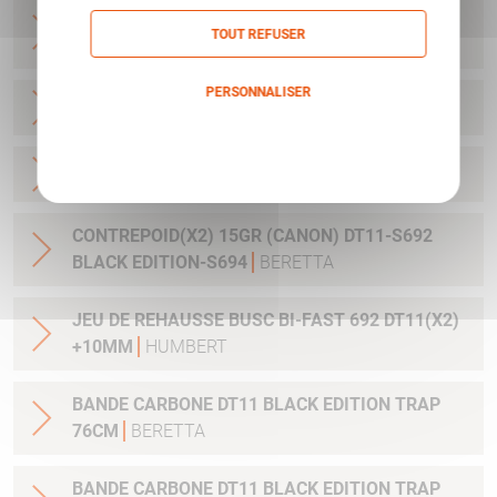
CHARGEUR PX4 SUBCOMPACT 9X21 AVEC
TOUT REFUSER
EXTENSION
BERETTA
PERSONNALISER
CHARGEUR PX4 DUTY CAL45 9CPS
BERETTA
Politique de confidentialité
CHARGEUR PX4 DUTY CAL45 10CPS
BERETTA
CONTREPOID(X2) 15GR (CANON) DT11-S692
BLACK EDITION-S694
BERETTA
JEU DE REHAUSSE BUSC BI-FAST 692 DT11(X2)
+10MM
HUMBERT
BANDE CARBONE DT11 BLACK EDITION TRAP
76CM
BERETTA
BANDE CARBONE DT11 BLACK EDITION TRAP