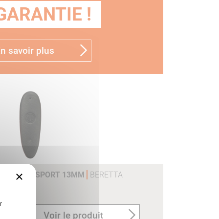
GARANTIE !
n savoir plus
×
E MODELE SPORT 13MM
BERETTA
r
Voir le produit