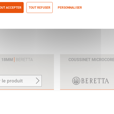
OUT ACCEPTER
TOUT REFUSER
PERSONNALISER
itique de confidentialité
T 18MM
BERETTA
COUSSINET MICROCOR
 le produit