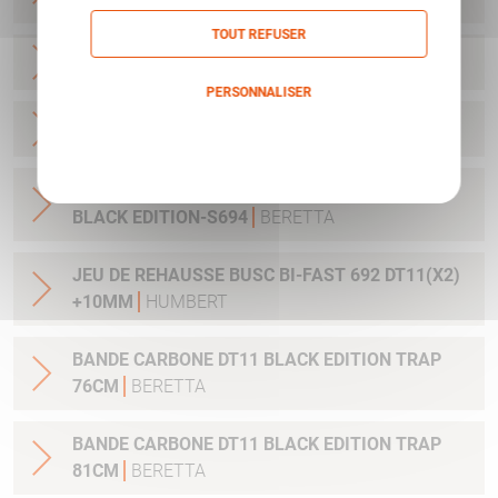
TOUT REFUSER
CHARGEUR PX4 DUTY CAL45 9CPS
BERETTA
PERSONNALISER
CHARGEUR PX4 DUTY CAL45 10CPS
BERETTA
Politique de confidentialité
CONTREPOID(X2) 15GR (CANON) DT11-S692
BLACK EDITION-S694
BERETTA
JEU DE REHAUSSE BUSC BI-FAST 692 DT11(X2)
+10MM
HUMBERT
BANDE CARBONE DT11 BLACK EDITION TRAP
76CM
BERETTA
BANDE CARBONE DT11 BLACK EDITION TRAP
81CM
BERETTA