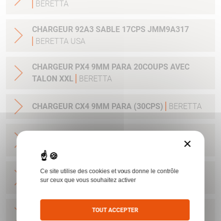
BERETTA
CHARGEUR 92A3 SABLE 17CPS JMM9A317
BERETTA USA
CHARGEUR PX4 9MM PARA 20COUPS AVEC
TALON XXL
BERETTA
CHARGEUR CX4 9MM PARA (30CPS)
BERETTA
CHARGEUR NANO 9PARA/6CPS UD5A0910
×
BERETTA USA
CHARGEUR NANO 9PARA/8CPS E00635
Ce site utilise des cookies et vous donne le contrôle
sur ceux que vous souhaitez activer
BERETTA USA
CHARGEUR PX4 SUBCOMPACT 9X21 AVEC
TOUT ACCEPTER
EXTENSION
BERETTA