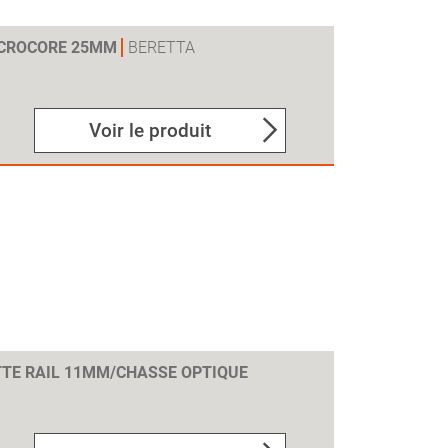
ICROCORE 25MM
BERETTA
Voir le produit
TE RAIL 11MM/CHASSE OPTIQUE