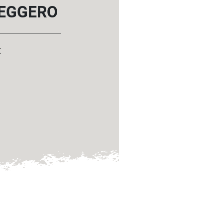
LEGGERO
€