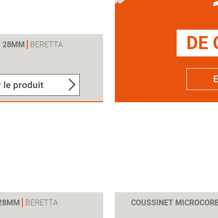
DE 
T 28MM
BERETTA
E
 le produit
 28MM
BERETTA
COUSSINET MICROCOR