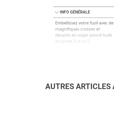
INFO GÉNÉRALE
Embellissez votre fusil avec de
magnifiques crosses et
devants en noyer poncé huilé
de grade 3, 4 ou 5.
AUTRES ARTICLES 