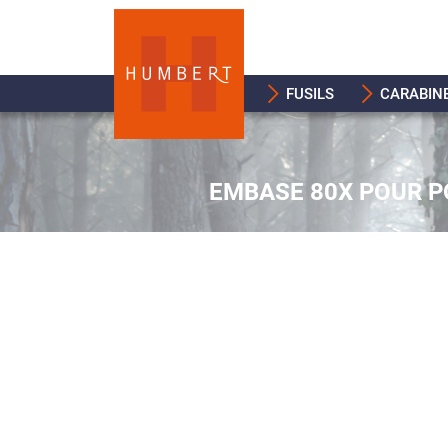
FUSILS
CARABIN
EMBASE 80X POUR P