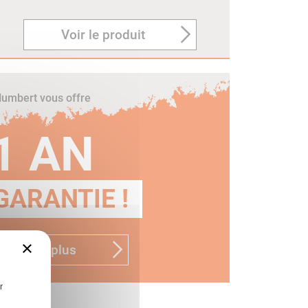
Voir le produit
umbert vous offre
1 AN
GARANTIE !
×
n savoir plus
r