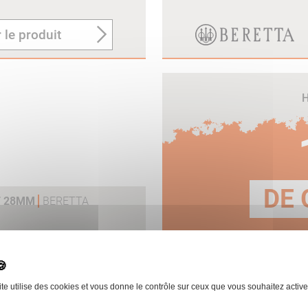
 le produit
H
DE 
T 28MM
BERETTA
E
 le produit
ite utilise des cookies et vous donne le contrôle sur ceux que vous souhaitez active