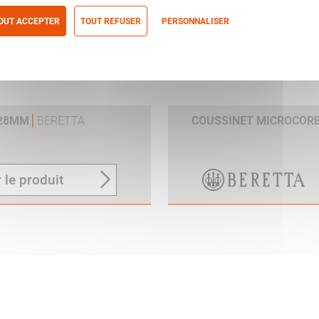
OUT ACCEPTER
TOUT REFUSER
PERSONNALISER
itique de confidentialité
 28MM
BERETTA
COUSSINET MICROCOR
 le produit