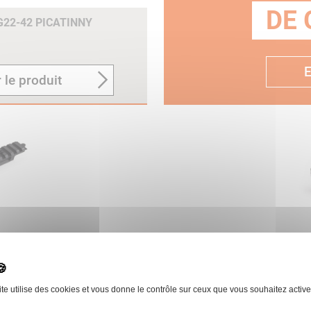
DE 
G22-42 PICATINNY
E
 le produit
G22-42 PICATINNY
JEU DE COLLIER PHOS
Ó 87MM
SAKO
ite utilise des cookies et vous donne le contrôle sur ceux que vous souhaitez active
 le produit