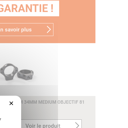
GARANTIE !
n savoir plus
×
PHATE DIAM 34MM MEDIUM OBJECTIF 81
r
Voir le produit