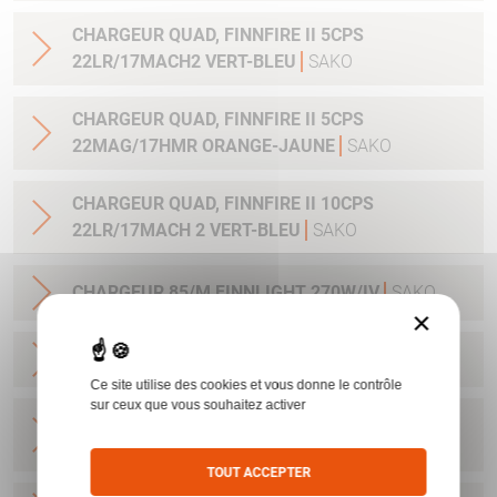
CHARGEUR QUAD, FINNFIRE II 5CPS
22LR/17MACH2 VERT-BLEU
SAKO
CHARGEUR QUAD, FINNFIRE II 5CPS
22MAG/17HMR ORANGE-JAUNE
SAKO
CHARGEUR QUAD, FINNFIRE II 10CPS
22LR/17MACH 2 VERT-BLEU
SAKO
CHARGEUR 85/M FINNLIGHT 270W/IV
SAKO
×
CHARGEUR 85/M CAL8X57JS
SAKO
Ce site utilise des cookies et vous donne le contrôle
sur ceux que vous souhaitez activer
CHARGEUR SAKO 85L/ FINNLIGHT2/7RM-
300WIN 4CPS STAINLESS
SAKO
TOUT ACCEPTER