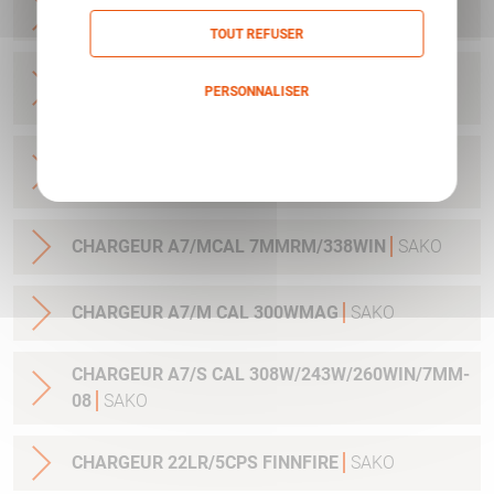
CHARGEUR A7/S CAL 22-250
SAKO
TOUT REFUSER
CHARGEUR A7/SM CAL 270WSM/300WSM
PERSONNALISER
3COUPS
SAKO
Politique de confidentialité
CHARGEUR A7/M CAL 25-06/270W/30-06
3COUPS
SAKO
CHARGEUR A7/MCAL 7MMRM/338WIN
SAKO
CHARGEUR A7/M CAL 300WMAG
SAKO
CHARGEUR A7/S CAL 308W/243W/260WIN/7MM-
08
SAKO
CHARGEUR 22LR/5CPS FINNFIRE
SAKO