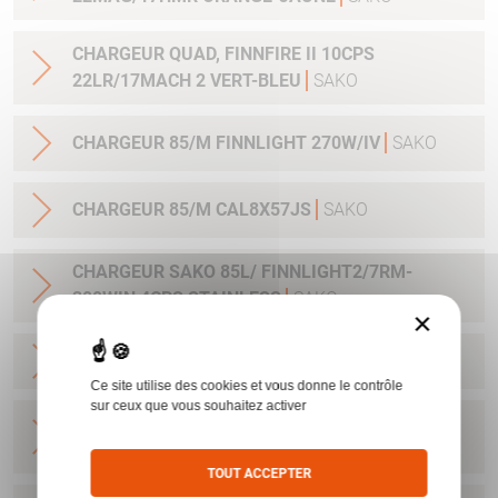
CHARGEUR QUAD, FINNFIRE II 10CPS
22LR/17MACH 2 VERT-BLEU
SAKO
CHARGEUR 85/M FINNLIGHT 270W/IV
SAKO
CHARGEUR 85/M CAL8X57JS
SAKO
CHARGEUR SAKO 85L/ FINNLIGHT2/7RM-
300WIN 4CPS STAINLESS
SAKO
×
CHARGEUR A7/S CAL 22-250
SAKO
Ce site utilise des cookies et vous donne le contrôle
sur ceux que vous souhaitez activer
CHARGEUR A7/SM CAL 270WSM/300WSM
3COUPS
SAKO
TOUT ACCEPTER