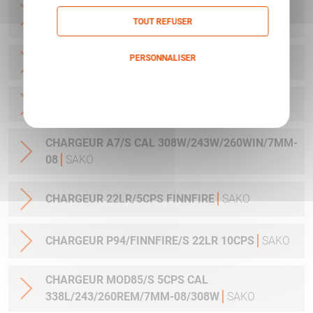
CHARGEUR A7/M CAL 25-06/270W/30-06
3COUPS
SAKO
TOUT REFUSER
PERSONNALISER
CHARGEUR A7/MCAL 7MMRM/338WIN
SAKO
Politique de confidentialité
CHARGEUR A7/M CAL 300WMAG
SAKO
CHARGEUR A7/S CAL 308W/243W/260WIN/7MM-
08
SAKO
CHARGEUR 22LR/5CPS FINNFIRE
SAKO
CHARGEUR P94/FINNFIRE/S 22LR 10CPS
SAKO
CHARGEUR MOD85/S 5CPS CAL
338L/243/260REM/7MM-08/308W
SAKO