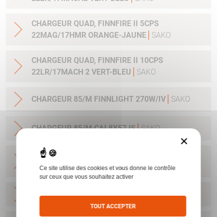
CHARGEUR QUAD, FINNFIRE II 5CPS
22MAG/17HMR ORANGE-JAUNE
SAKO
CHARGEUR QUAD, FINNFIRE II 10CPS
22LR/17MACH 2 VERT-BLEU
SAKO
CHARGEUR 85/M FINNLIGHT 270W/IV
SAKO
CHARGEUR 85/M CAL8X57JS
SAKO
×
CHARGEUR SAKO 85L/ FINNLIGHT2/7RM-
300WIN 4CPS STAINLESS
SAKO
Ce site utilise des cookies et vous donne le contrôle
sur ceux que vous souhaitez activer
CHARGEUR A7/S CAL 22-250
SAKO
TOUT ACCEPTER