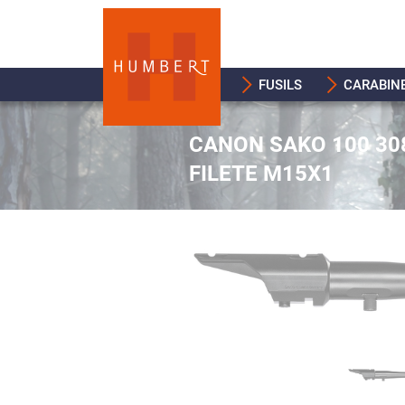
FUSILS
CARABIN
CANON SAKO 100 308
FILETE M15X1