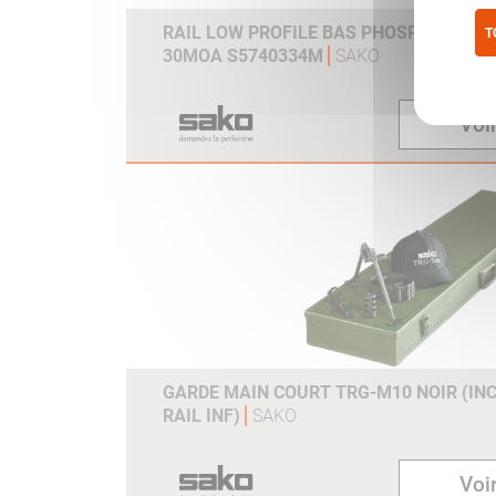
RAIL LOW PROFILE BAS PHOSPHATE TR
T
30MOA S5740334M
SAKO
Pol
Voir
GARDE MAIN COURT TRG-M10 NOIR (INC
RAIL INF)
SAKO
Voir