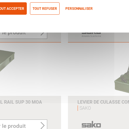
G22-42 PICATINNY
JEU DE COLLIER PHOS
OUT ACCEPTER
TOUT REFUSER
PERSONNALISER
Ó 87MM
SAKO
itique de confidentialité
 le produit
L RAIL SUP 30 MOA
LEVIER DE CULASSE CO
SAKO
 le produit