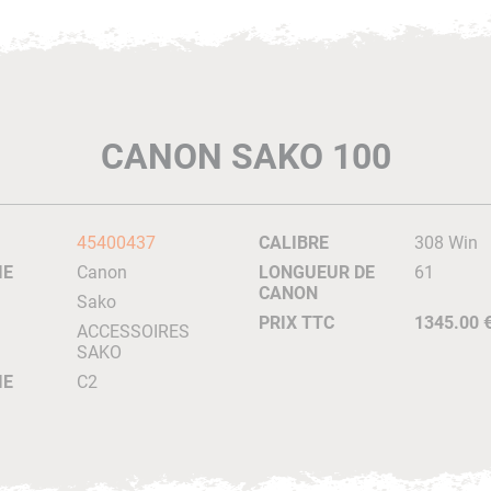
CANON SAKO 100
45400437
CALIBRE
308 Win
IE
Canon
LONGUEUR DE
61
CANON
Sako
PRIX TTC
1345.00 
ACCESSOIRES
SAKO
IE
C2