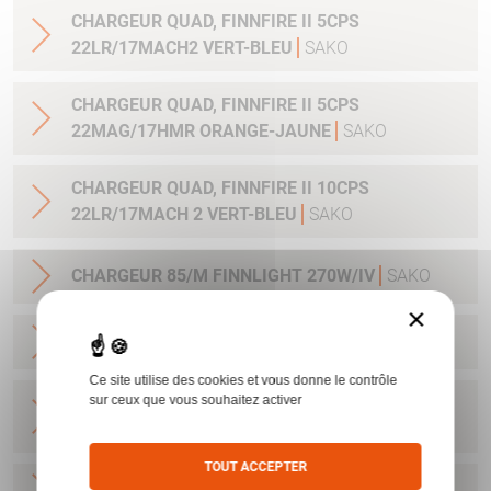
CHARGEUR QUAD, FINNFIRE II 5CPS
22LR/17MACH2 VERT-BLEU
SAKO
CHARGEUR QUAD, FINNFIRE II 5CPS
22MAG/17HMR ORANGE-JAUNE
SAKO
CHARGEUR QUAD, FINNFIRE II 10CPS
22LR/17MACH 2 VERT-BLEU
SAKO
CHARGEUR 85/M FINNLIGHT 270W/IV
SAKO
×
CHARGEUR 85/M CAL8X57JS
SAKO
Ce site utilise des cookies et vous donne le contrôle
sur ceux que vous souhaitez activer
CHARGEUR SAKO 85L/ FINNLIGHT2/7RM-
300WIN 4CPS STAINLESS
SAKO
TOUT ACCEPTER
CHARGEUR A7/S CAL 22-250
SAKO