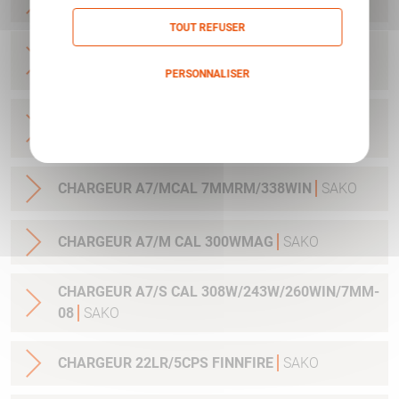
TOUT REFUSER
CHARGEUR A7/SM CAL 270WSM/300WSM
3COUPS
SAKO
PERSONNALISER
Politique de confidentialité
CHARGEUR A7/M CAL 25-06/270W/30-06
3COUPS
SAKO
CHARGEUR A7/MCAL 7MMRM/338WIN
SAKO
CHARGEUR A7/M CAL 300WMAG
SAKO
CHARGEUR A7/S CAL 308W/243W/260WIN/7MM-
08
SAKO
CHARGEUR 22LR/5CPS FINNFIRE
SAKO