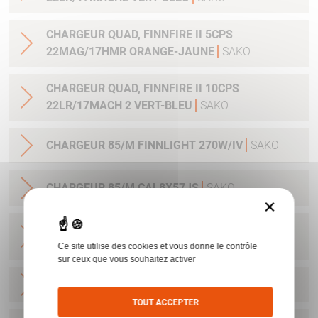
CHARGEUR QUAD, FINNFIRE II 5CPS
22MAG/17HMR ORANGE-JAUNE
SAKO
CHARGEUR QUAD, FINNFIRE II 10CPS
22LR/17MACH 2 VERT-BLEU
SAKO
CHARGEUR 85/M FINNLIGHT 270W/IV
SAKO
CHARGEUR 85/M CAL8X57JS
SAKO
×
CHARGEUR SAKO 85L/ FINNLIGHT2/7RM-
300WIN 4CPS STAINLESS
SAKO
Ce site utilise des cookies et vous donne le contrôle
sur ceux que vous souhaitez activer
CHARGEUR A7/S CAL 22-250
SAKO
TOUT ACCEPTER