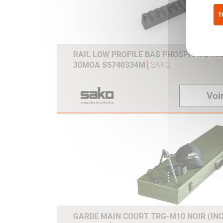
T
Pol
RAIL LOW PROFILE BAS PHOSPHATE TR
30MOA S5740334M
SAKO
Voir
GARDE MAIN COURT TRG-M10 NOIR (INC