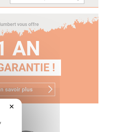
umbert vous offre
1 AN
GARANTIE !
n savoir plus
×
r