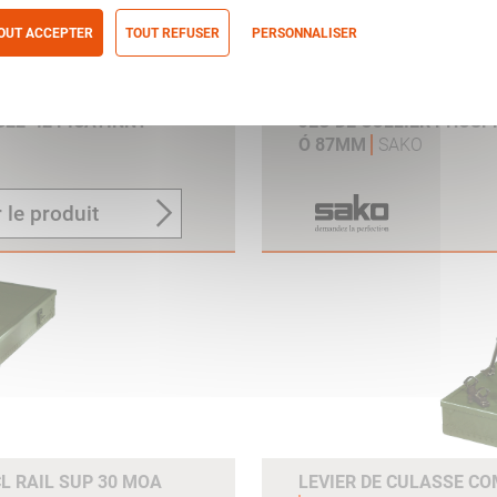
OUT ACCEPTER
TOUT REFUSER
PERSONNALISER
itique de confidentialité
G22-42 PICATINNY
JEU DE COLLIER PHOS
Ó 87MM
SAKO
 le produit
L RAIL SUP 30 MOA
LEVIER DE CULASSE CO