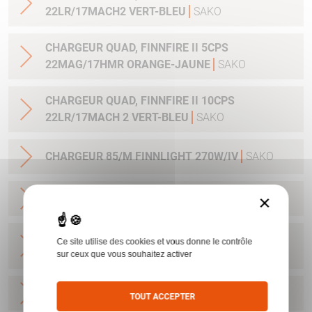
22LR/17MACH2 VERT-BLEU
SAKO
CHARGEUR QUAD, FINNFIRE II 5CPS
22MAG/17HMR ORANGE-JAUNE
SAKO
CHARGEUR QUAD, FINNFIRE II 10CPS
22LR/17MACH 2 VERT-BLEU
SAKO
CHARGEUR 85/M FINNLIGHT 270W/IV
SAKO
×
CHARGEUR 85/M CAL8X57JS
SAKO
CHARGEUR SAKO 85L/ FINNLIGHT2/7RM-
Ce site utilise des cookies et vous donne le contrôle
300WIN 4CPS STAINLESS
SAKO
sur ceux que vous souhaitez activer
CHARGEUR A7/S CAL 22-250
SAKO
TOUT ACCEPTER