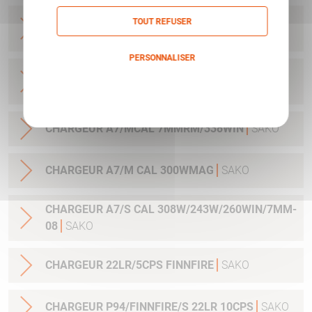
CHARGEUR A7/SM CAL 270WSM/300WSM
TOUT REFUSER
3COUPS
SAKO
PERSONNALISER
CHARGEUR A7/M CAL 25-06/270W/30-06
Politique de confidentialité
3COUPS
SAKO
CHARGEUR A7/MCAL 7MMRM/338WIN
SAKO
CHARGEUR A7/M CAL 300WMAG
SAKO
CHARGEUR A7/S CAL 308W/243W/260WIN/7MM-
08
SAKO
CHARGEUR 22LR/5CPS FINNFIRE
SAKO
CHARGEUR P94/FINNFIRE/S 22LR 10CPS
SAKO