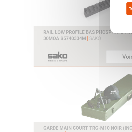
T
Pol
RAIL LOW PROFILE BAS PHOSPHATE TR
30MOA S5740334M
SAKO
Voir
GARDE MAIN COURT TRG-M10 NOIR (INC