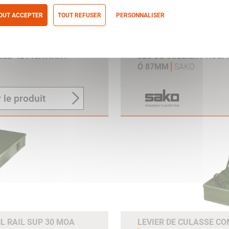
OUT ACCEPTER
TOUT REFUSER
PERSONNALISER
itique de confidentialité
G22-42 PICATINNY
JEU DE COLLIER PHOS
Ó 87MM
SAKO
 le produit
L RAIL SUP 30 MOA
LEVIER DE CULASSE CO