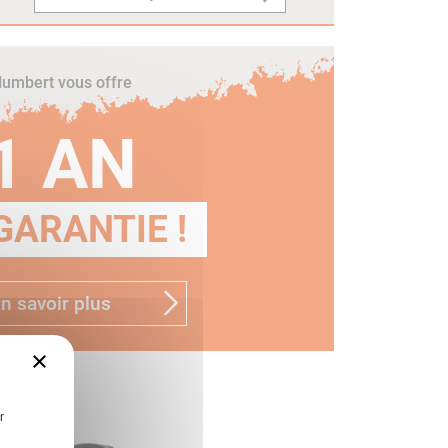
umbert vous offre
1 AN
GARANTIE !
n savoir plus
×
r