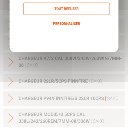
CHARGEUR A7/M CAL 25-06/270W/30-06
3COUPS
SAKO
TOUT REFUSER
PERSONNALISER
CHARGEUR A7/MCAL 7MMRM/338WIN
SAKO
Politique de confidentialité
CHARGEUR A7/M CAL 300WMAG
SAKO
CHARGEUR A7/S CAL 308W/243W/260WIN/7MM-
08
SAKO
CHARGEUR 22LR/5CPS FINNFIRE
SAKO
CHARGEUR P94/FINNFIRE/S 22LR 10CPS
SAKO
CHARGEUR MOD85/S 5CPS CAL
338L/243/260REM/7MM-08/308W
SAKO