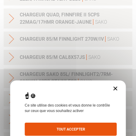
CHARGEUR QUAD, FINNFIRE II 5CPS
22MAG/17HMR ORANGE-JAUNE
SAKO
CHARGEUR 85/M FINNLIGHT 270W/IV
SAKO
CHARGEUR 85/M CAL8X57JS
SAKO
CHARGEUR SAKO 85L/ FINNLIGHT2/7RM-
300WIN 4CPS STAINLESS
SAKO
×
CHARGEUR A7/S CAL 22-250
SAKO
Ce site utilise des cookies et vous donne le contrôle
sur ceux que vous souhaitez activer
CHARGEUR A7/SM CAL 270WSM/300WSM
3COUPS
SAKO
TOUT ACCEPTER