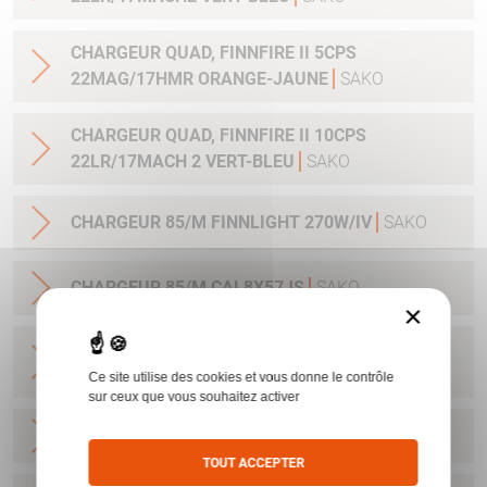
CHARGEUR QUAD, FINNFIRE II 5CPS
22MAG/17HMR ORANGE-JAUNE
SAKO
CHARGEUR QUAD, FINNFIRE II 10CPS
22LR/17MACH 2 VERT-BLEU
SAKO
CHARGEUR 85/M FINNLIGHT 270W/IV
SAKO
CHARGEUR 85/M CAL8X57JS
SAKO
×
CHARGEUR SAKO 85L/ FINNLIGHT2/7RM-
300WIN 4CPS STAINLESS
SAKO
Ce site utilise des cookies et vous donne le contrôle
sur ceux que vous souhaitez activer
CHARGEUR A7/S CAL 22-250
SAKO
TOUT ACCEPTER