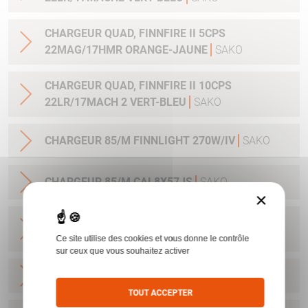
CHARGEUR QUAD, FINNFIRE II 5CPS
22MAG/17HMR ORANGE-JAUNE
SAKO
CHARGEUR QUAD, FINNFIRE II 10CPS
22LR/17MACH 2 VERT-BLEU
SAKO
CHARGEUR 85/M FINNLIGHT 270W/IV
SAKO
CHARGEUR 85/M CAL8X57JS
SAKO
×
CHARGEUR SAKO 85L/ FINNLIGHT2/7RM-
300WIN 4CPS STAINLESS
SAKO
Ce site utilise des cookies et vous donne le contrôle
sur ceux que vous souhaitez activer
CHARGEUR A7/S CAL 22-250
SAKO
TOUT ACCEPTER