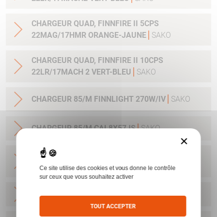
CHARGEUR QUAD, FINNFIRE II 5CPS
22MAG/17HMR ORANGE-JAUNE
SAKO
CHARGEUR QUAD, FINNFIRE II 10CPS
22LR/17MACH 2 VERT-BLEU
SAKO
CHARGEUR 85/M FINNLIGHT 270W/IV
SAKO
CHARGEUR 85/M CAL8X57JS
SAKO
×
CHARGEUR SAKO 85L/ FINNLIGHT2/7RM-
300WIN 4CPS STAINLESS
SAKO
Ce site utilise des cookies et vous donne le contrôle
sur ceux que vous souhaitez activer
CHARGEUR A7/S CAL 22-250
SAKO
TOUT ACCEPTER